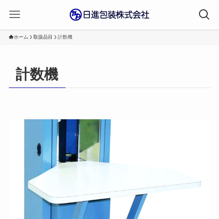
ホーム
取扱品目
計数機
計数機