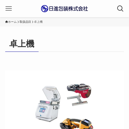
ホーム
取扱品目
卓上機
卓上機